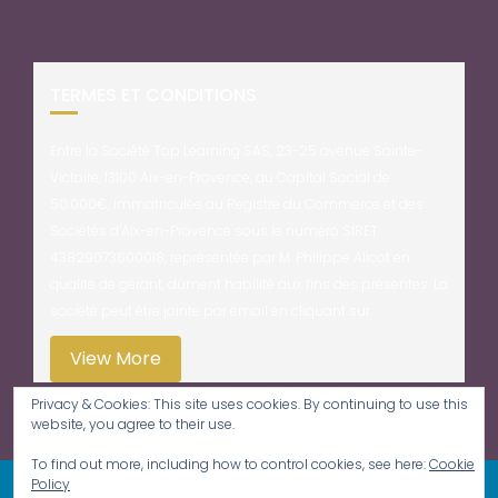
TERMES ET CONDITIONS
Entre la Société Top Learning SAS, 23-25 avenue Sainte-
Victoire, 13100 Aix-en-Provence, au Capital Social de
50.000€, immatriculée au Registre du Commerce et des
Sociétés d’Aix-en-Provence sous le numéro SIRET
43829073600018, représentée par M. Philippe Alicot en
qualité de gérant, dûment habilité aux fins des présentes. La
société peut être jointe par email en cliquant sur…
View More
Privacy & Cookies: This site uses cookies. By continuing to use this
website, you agree to their use.
To find out more, including how to control cookies, see here:
Cookie
Policy