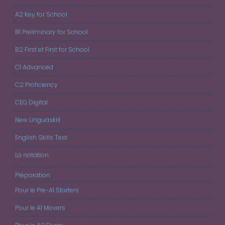
A2 Key for School
B1 Preliminary for School
B2 First et First for School
C1 Advanced
C2 Proficiency
CEQ Digital
New Linguaskill
English Skills Test
La notation
Préparation
Pour le Pre-A1 Starters
Pour le A1 Movers