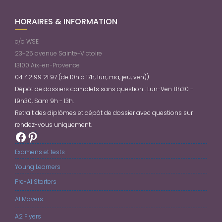
HORAIRES & INFORMATION
c/o WSE
23-25 avenue Sainte-Victoire
13100 Aix-en-Provence
04 42 99 21 97 (de 10h à 17h, lun, ma, jeu, ven))
Dépôt de dossiers complets sans question : Lun-Ven 8h30 -
19h30, Sam 9h - 13h.
Retrait des diplômes et dépôt de dossier avec questions sur
rendez-vous uniquement.
Facebook
Pinterest
Examens et tests
Young Learners
Pre-A1 Starters
A1 Movers
A2 Flyers