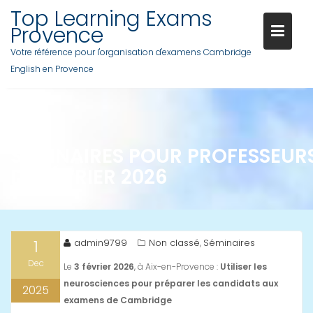
Skip
Top Learning Exams
to
Provence
content
Votre référence pour l'organisation d'examens Cambridge
English en Provence
SÉMINAIRES POUR PROFESSEUR
DE FÉVRIER 2026
1
admin9799
Non classé
Séminaires
,
Dec
Le
3 février 2026
, à Aix-en-Provence :
Utiliser les
neurosciences pour préparer les candidats aux
2025
examens de Cambridge