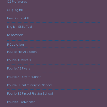
C2 Proficiency
CEQ Digital
New Linguaskill
English Skills Test
La notation
Préparation
Pour le Pre-A1 Starters
Pour le A1 Movers
Pour le A2 Flyers
Pour le A2 Key for School
Pour le B1 Preliminary for School
Pour le B2 First et First for School
Pour le C1 Advanced