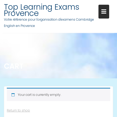
Skip
Top Learning Exams
to
Provence
content
Votre référence pour l'organisation d'examens Cambridge
English en Provence
CART
Your cart is currently empty.
Return to shop