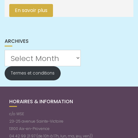
En savoir plus
ARCHIVES
Archives
Termes et conditions
HORAIRES & INFORMATION
c/o WSE
23-25 avenue Sainte-Victoire
13100 Aix-en-Provence
04 42 99 21 97 (de 10h à 17h, lun, ma, jeu, ven))