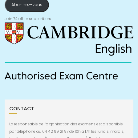
Abonnez-vous
Join 74 other subscribers
CONTACT
La responsable de l’organisation des examens est disponible
par téléphone au 04 42 99 21 97 de 10h à 17h les lundis, mardis,