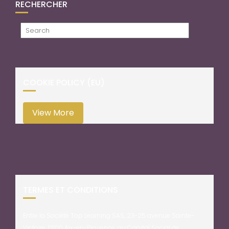
RECHERCHER
COOKIE POLICY (EU)
View More
TERMES ET CONDITIONS
Entre la Société Top Learning SAS, 23-25 avenue Sainte-
Victoire, 13100 Aix-en-Provence, au Capital Social de