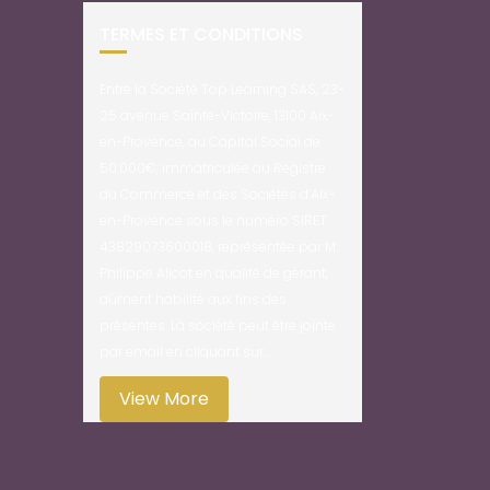
TERMES ET CONDITIONS
Entre la Société Top Learning SAS, 23-
25 avenue Sainte-Victoire, 13100 Aix-
en-Provence, au Capital Social de
50.000€, immatriculée au Registre
du Commerce et des Sociétés d’Aix-
en-Provence sous le numéro SIRET
43829073600018, représentée par M.
Philippe Alicot en qualité de gérant,
dûment habilité aux fins des
présentes. La société peut être jointe
par email en cliquant sur…
View More