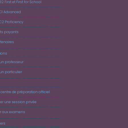
B2 First et First for School
 C1 Advanced
 C2 Proficiency
ts payants
tenaires
tions
 un professeur
un particulier
 centre de préparation officiel
er une session privée
er aux examens
iers