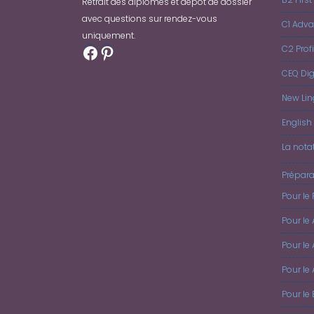
Retrait des diplômes et dépôt de dossier
avec questions sur rendez-vous
C1 Adv
uniquement.
Facebook
Pinterest
C2 Prof
CEQ Dig
New Lin
English 
La nota
Prépara
Pour le 
Pour le
Pour le 
Pour le
Pour le 