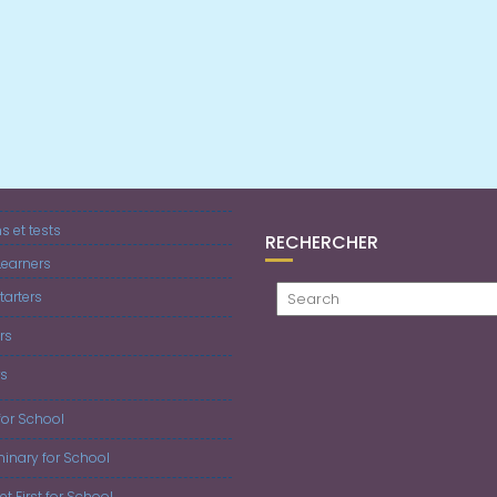
 et tests
RECHERCHER
earners
tarters
rs
rs
for School
iminary for School
 et First for School