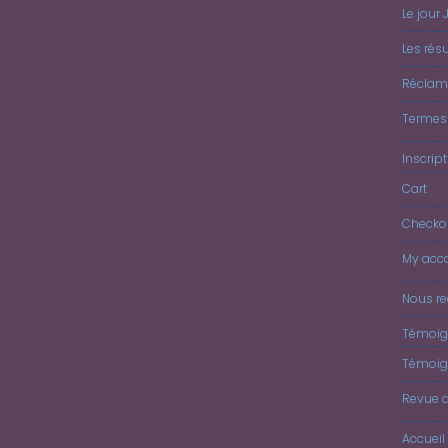
Le jour 
Les résu
Réclam
Termes 
Inscrip
Cart
Checko
My acc
Nous re
Témoig
Témoig
Revue 
Accueil