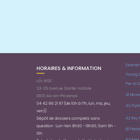
Examens
HORAIRES & INFORMATION
Young L
c/o WSE
Pre-A1 S
23-25 avenue Sainte-Victoire
A1 Move
13100 Aix-en-Provence
04 42 99 21 97 (de 10h à 17h, lun, ma, jeu,
A2 Flye
ven))
A2 Key 
Dépôt de dossiers complets sans
question : Lun-Ven 8h30 - 19h30, Sam 9h -
B1 Prel
13h.
B2 First