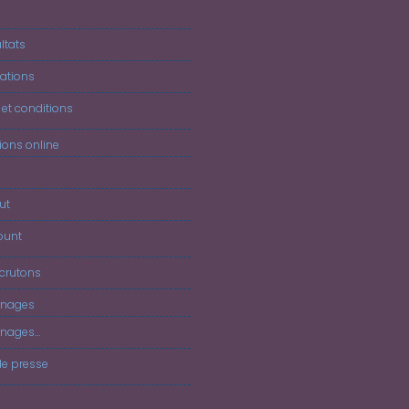
J
ltats
ations
et conditions
tions online
ut
ount
crutons
nages
nages…
de presse