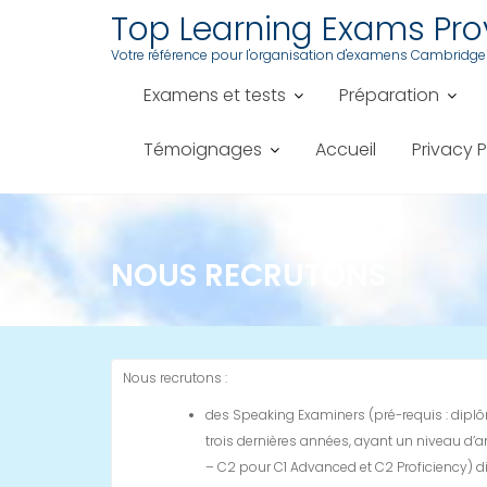
Skip
Top Learning Exams Pr
to
Votre référence pour l'organisation d'examens Cambridge
content
Examens et tests
Préparation
Témoignages
Accueil
Privacy P
NOUS RECRUTONS
Nous recrutons :
des Speaking Examiners (pré-requis : dipl
trois dernières années, ayant un niveau d’a
– C2 pour C1 Advanced et C2 Proficiency) d