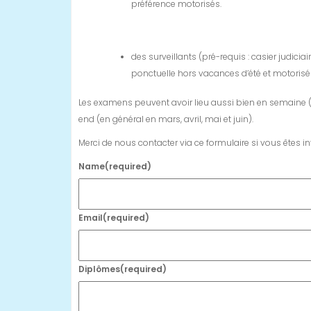
préférence motorisés.
des surveillants (pré-requis : casier judic
ponctuelle hors vacances d’été et motorisés
Les examens peuvent avoir lieu aussi bien en semaine 
end (en général en mars, avril, mai et juin).
Merci de nous contacter
via ce formulaire si vous êtes in
Name
(required)
Email
(required)
Diplômes
(required)