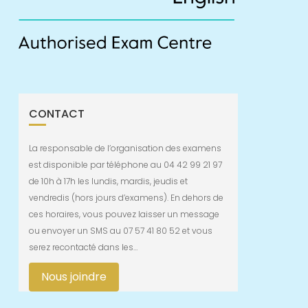
CONTACT
La responsable de l’organisation des examens
est disponible par téléphone au 04 42 99 21 97
de 10h à 17h les lundis, mardis, jeudis et
vendredis (hors jours d’examens). En dehors de
ces horaires, vous pouvez laisser un message
ou envoyer un SMS au 07 57 41 80 52 et vous
serez recontacté dans les…
Nous joindre