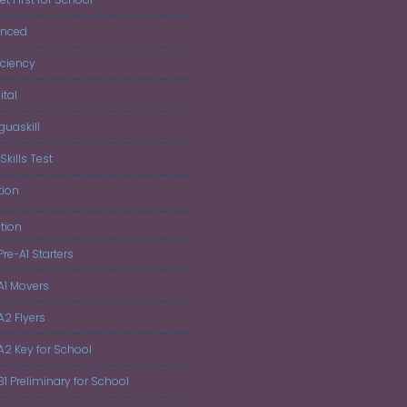
anced
iciency
ital
guaskill
Skills Test
tion
tion
Pre-A1 Starters
 A1 Movers
A2 Flyers
 A2 Key for School
B1 Preliminary for School