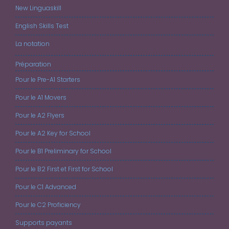
New Linguaskill
English Skills Test
La notation
Préparation
Pour le Pre-A1 Starters
Pour le A1 Movers
Pour le A2 Flyers
Pour le A2 Key for School
Pour le B1 Preliminary for School
Pour le B2 First et First for School
Pour le C1 Advanced
Pour le C2 Proficiency
Supports payants