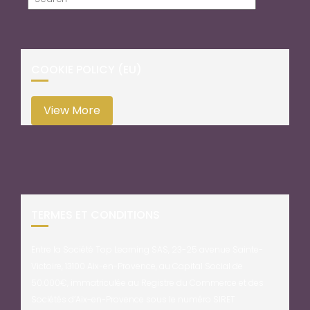
COOKIE POLICY (EU)
View More
TERMES ET CONDITIONS
Entre la Société Top Learning SAS, 23-25 avenue Sainte-
Victoire, 13100 Aix-en-Provence, au Capital Social de
50.000€, immatriculée au Registre du Commerce et des
Sociétés d’Aix-en-Provence sous le numéro SIRET