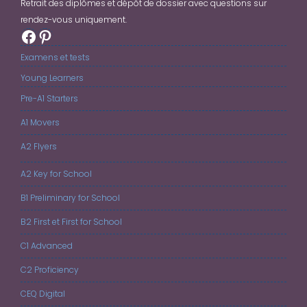
Retrait des diplômes et dépôt de dossier avec questions sur
rendez-vous uniquement.
Facebook
Pinterest
Examens et tests
Young Learners
Pre-A1 Starters
A1 Movers
A2 Flyers
A2 Key for School
B1 Preliminary for School
B2 First et First for School
C1 Advanced
C2 Proficiency
CEQ Digital