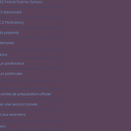
B2 First et First for School
 C1 Advanced
 C2 Proficiency
ts payants
tenaires
tions
 un professeur
un particulier
 centre de préparation officiel
er une session privée
er aux examens
iers