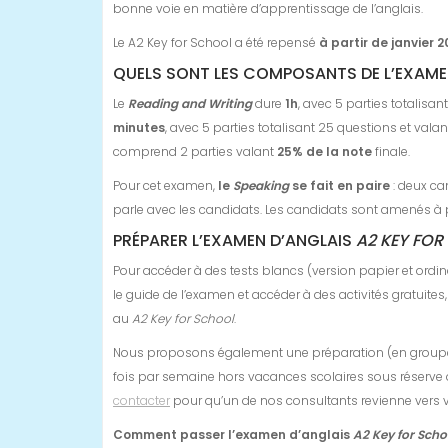
bonne voie en matière d’apprentissage de l’anglais.
Le A2 Key for School a été repensé
à partir de janvier 2
QUELS SONT LES COMPOSANTS DE L’EXAME
Le
Reading and Writing
dure
1h
, avec 5 parties totalisa
minutes
, avec 5 parties totalisant 25 questions et vala
comprend 2 parties valant
25% de la note
finale.
Pour cet examen,
le
Speaking
se fait en paire
: deux ca
parle avec les candidats. Les candidats sont amenés à pa
PRÉPARER L’EXAMEN D’ANGLAIS
A2 KEY FO
Pour accéder à des tests blancs (version papier et ordin
le guide de l’examen et accéder à des activités gratuites
au
A2 Key for School
.
Nous proposons également une préparation (en groupe ou
fois par semaine hors vacances scolaires sous réserve 
contacter
pour qu’un de nos consultants revienne vers 
Comment passer l’examen d’anglais
A2 Key for Sch