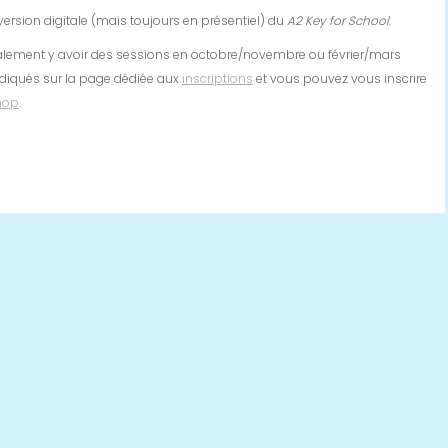
ersion digitale (mais toujours en présentiel) du
A2 Key for School
.
également y avoir des sessions en octobre/novembre ou février/mars
ndiqués sur la page dédiée aux
inscriptions
et vous pouvez vous inscrire
hop
.