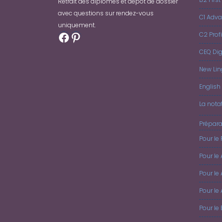
Retrait des diplômes et dépôt de dossier
avec questions sur rendez-vous
C1 Adv
uniquement.
Facebook
Pinterest
C2 Prof
CEQ Dig
New Lin
English 
La nota
Prépara
Pour le 
Pour le
Pour le 
Pour le
Pour le 