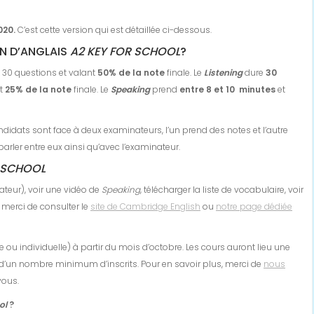
020.
C’est cette version qui est détaillée ci-dessous.
N D’ANGLAIS
A2 KEY FOR SCHOOL
?
nt 30 questions et valant
50% de la note
finale. Le
Listening
dure
30
nt
25% de la note
finale. Le
Speaking
prend
entre 8 et 10 minutes
et
ndidats sont face à deux examinateurs, l’un prend des notes et l’autre
rler entre eux ainsi qu’avec l’examinateur.
R SCHOOL
ateur), voir une vidéo de
Speaking
, télécharger la liste de vocabulaire, voir
, merci de consulter le
site de Cambridge English
ou
notre page dédiée
 individuelle) à partir du mois d’octobre. Les cours auront lieu une
d’un nombre minimum d’inscrits. Pour en savoir plus, merci de
nous
vous.
ool
?