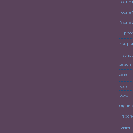
Pour le 
Pour le
Pour le
Suppor
Nos par
Inscrip
Je suis
Je suis 
Ecoles
Devenir
Organis
Prépar
Particul