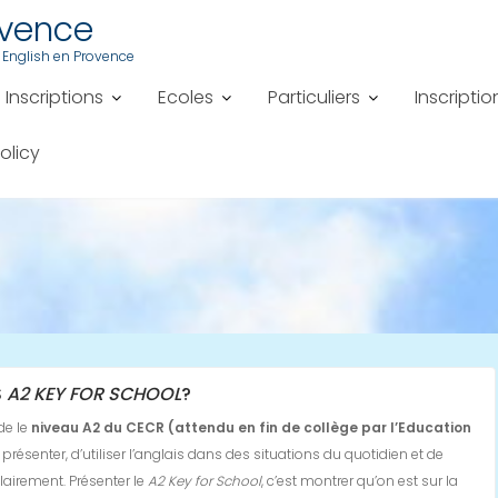
ovence
 English en Provence
Inscriptions
Ecoles
Particuliers
Inscriptio
olicy
S
A2 KEY FOR SCHOOL
?
de le
niveau A2 du CECR (attendu en fin de collège par l’Education
présenter, d’utiliser l’anglais dans des situations du quotidien et de
lairement. Présenter le
A2 Key for School
, c’est montrer qu’on est sur la