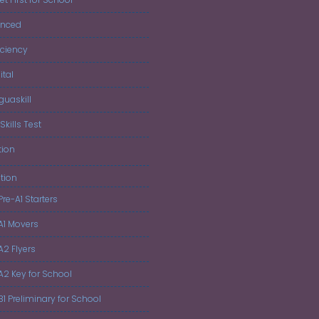
anced
iciency
ital
guaskill
Skills Test
tion
tion
Pre-A1 Starters
 A1 Movers
A2 Flyers
 A2 Key for School
B1 Preliminary for School