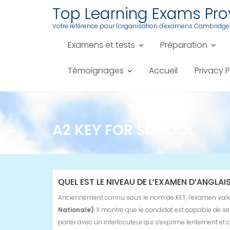
Skip
Top Learning Exams Pr
to
Votre référence pour l'organisation d'examens Cambridge
content
Examens et tests
Préparation
Témoignages
Accueil
Privacy P
A2 KEY FOR SCHOOL
QUEL EST LE NIVEAU DE L’EXAMEN D’ANGLAI
Anciennement connu sous le nom de KET, l’examen vali
Nationale)
. Il montre que le candidat est capable de se 
parler avec un interlocuteur qui s’exprime lentement et c