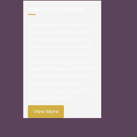
TERMES ET CONDITIONS
Entre la Société Top Learning SAS, 23-
25 avenue Sainte-Victoire, 13100 Aix-
en-Provence, au Capital Social de
50.000€, immatriculée au Registre
du Commerce et des Sociétés d’Aix-
en-Provence sous le numéro SIRET
43829073600018, représentée par M.
Philippe Alicot en qualité de gérant,
dûment habilité aux fins des
présentes. La société peut être jointe
par email en cliquant sur…
View More