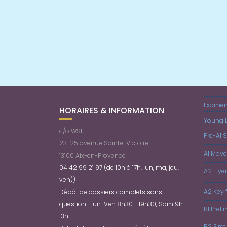
Examens
HORAIRES & INFORMATION
Young L
c/o WSE
Pre-A1 S
23-25 avenue Sainte-Victoire
A1 Move
13100 Aix-en-Provence
04 42 99 21 97 (de 10h à 17h, lun, ma, jeu,
A2 Flye
ven))
A2 Key 
Dépôt de dossiers complets sans
question : Lun-Ven 8h30 - 19h30, Sam 9h -
B1 Prel
13h.
B2 First