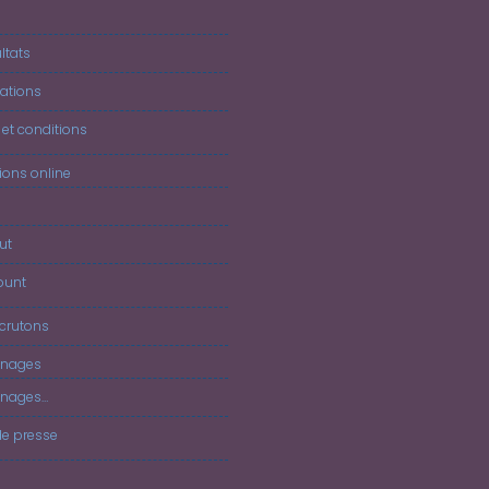
J
ltats
ations
et conditions
tions online
ut
ount
crutons
nages
nages…
de presse