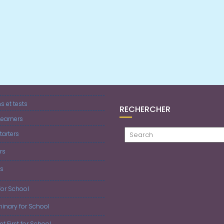
 et tests
RECHERCHER
earners
tarters
rs
rs
for School
iminary for School
 et First for School