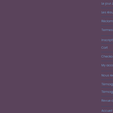
Le jour 
Les résu
Réclam
Termes 
Inscrip
Cart
Checko
My acc
Nous re
Témoig
Témoig
Revue 
Accueil