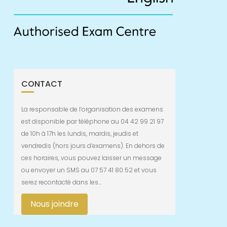
CONTACT
La responsable de l’organisation des examens
est disponible par téléphone au 04 42 99 21 97
de 10h à 17h les lundis, mardis, jeudis et
vendredis (hors jours d’examens). En dehors de
ces horaires, vous pouvez laisser un message
ou envoyer un SMS au 07 57 41 80 52 et vous
serez recontacté dans les…
Nous joindre