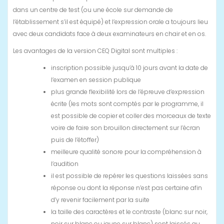
dans un centre de test (ou une école sur demande de
l’établissement s’il est équipé) et l’expression orale a toujours lieu
avec deux candidats face à deux examinateurs en chair et en os.
Les avantages de la version CEQ Digital sont multiples :
inscription possible jusqu’à 10 jours avant la date de
l’examen en session publique
plus grande flexibilité lors de l’épreuve d’expression
écrite (les mots sont comptés par le programme, il
est possible de copier et coller des morceaux de texte
voire de faire son brouillon directement sur l’écran
puis de l’étoffer)
meilleure qualité sonore pour la compréhension à
l’audition
il est possible de repérer les questions laissées sans
réponse ou dont la réponse n’est pas certaine afin
d’y revenir facilement par la suite
la taille des caractères et le contraste (blanc sur noir,
noir sur blanc ou jaune sur blanc) sont laissés au