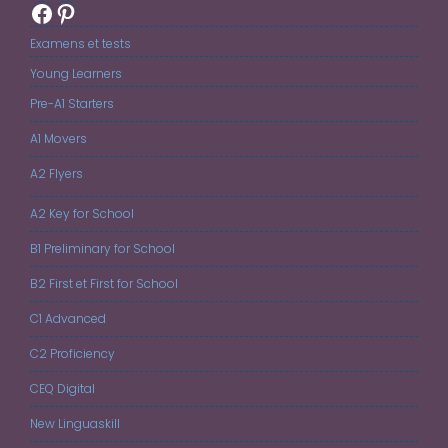
Facebook
Pinterest
Examens et tests
Young Learners
Pre-A1 Starters
A1 Movers
A2 Flyers
A2 Key for School
B1 Preliminary for School
B2 First et First for School
C1 Advanced
C2 Proficiency
CEQ Digital
New Linguaskill