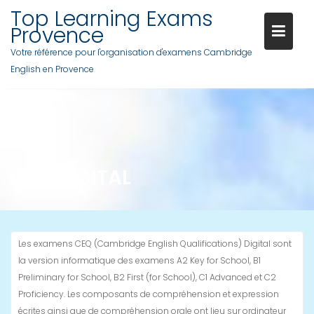
Skip
Top Learning Exams
to
Provence
content
Votre référence pour l'organisation d'examens Cambridge
English en Provence
CEQ DIGITAL
Les examens CEQ (Cambridge English Qualifications) Digital sont
la version informatique des examens A2 Key for School, B1
Preliminary for School, B2 First (for School), C1 Advanced et C2
Proficiency. Les composants de compréhension et expression
écrites ainsi que de compréhension orale ont lieu sur ordinateur