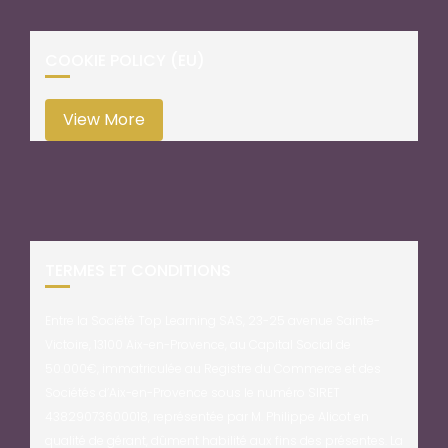
COOKIE POLICY (EU)
View More
TERMES ET CONDITIONS
Entre la Société Top Learning SAS, 23-25 avenue Sainte-
Victoire, 13100 Aix-en-Provence, au Capital Social de
50.000€, immatriculée au Registre du Commerce et des
Sociétés d’Aix-en-Provence sous le numéro SIRET
43829073600018, représentée par M. Philippe Alicot en
qualité de gérant, dûment habilité aux fins des présentes. La