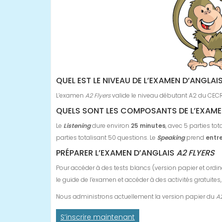
QUEL EST LE NIVEAU DE L’EXAMEN D’ANGLAI
L’examen
A2 Flyers
valide le niveau débutant A2 du CECR,
QUELS SONT LES COMPOSANTS DE L’EXAME
Le
Listening
dure environ
25 minutes
, avec 5 parties to
parties totalisant 50 questions. Le
Speaking
prend
entre
PRÉPARER L’EXAMEN D’ANGLAIS
A2 FLYERS
Pour accéder à des tests blancs (version papier et ordin
le guide de l’examen et accéder à des activités gratuites
Nous administrons actuellement la version papier du
A2
S’inscrire maintenant