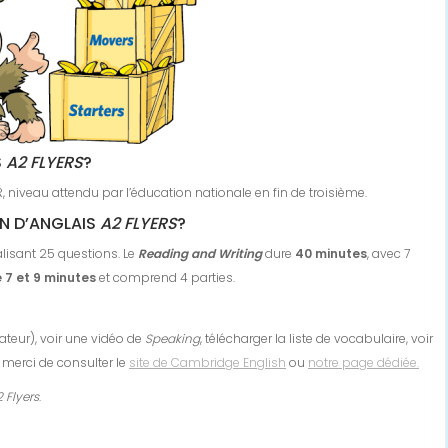
S
A2 FLYERS
?
 niveau attendu par l’éducation nationale en fin de troisième.
N D’ANGLAIS
A2 FLYERS
?
talisant 25 questions. Le
Reading and Writing
dure
40 minutes
, avec 7
 7 et 9 minutes
et comprend 4 parties.
ateur), voir une vidéo de
Speaking
, télécharger la liste de vocabulaire, voir
, merci de consulter le
site de Cambridge English
ou
notre page dédiée.
 Flyers
.