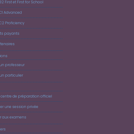
B2 First et First for School
 C1 Advanced
 C2 Proficiency
ts payants
tenaires
tions
 un professeur
un particulier
 centre de préparation officiel
er une session privée
er aux examens
iers