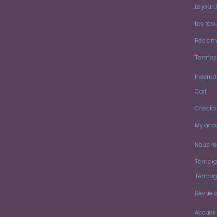
Le jour 
Les résu
Réclam
Termes 
Inscrip
Cart
Checko
My acc
Nous re
Témoig
Témoig
Revue 
Accueil