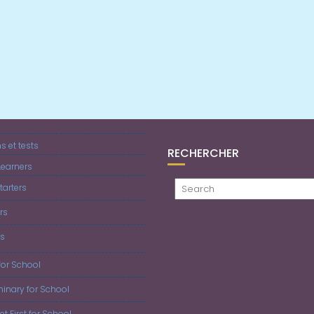
 et tests
RECHERCHER
earners
tarters
rs
rs
for School
iminary for School
 et First for School