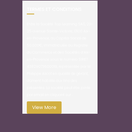
TERMES ET CONDITIONS
Entre la Société Top Learning SAS, 23-
25 avenue Sainte-Victoire, 13100 Aix-
en-Provence, au Capital Social de
50.000€, immatriculée au Registre
du Commerce et des Sociétés d’Aix-
en-Provence sous le numéro SIRET
43829073600018, représentée par M.
Philippe Alicot en qualité de gérant,
dûment habilité aux fins des
présentes. La société peut être jointe
par email en cliquant sur…
View More