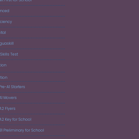
anced
iciency
ital
guaskill
Skills Test
tion
tion
Pre-A1 Starters
 A1 Movers
A2 Flyers
 A2 Key for School
B1 Preliminary for School