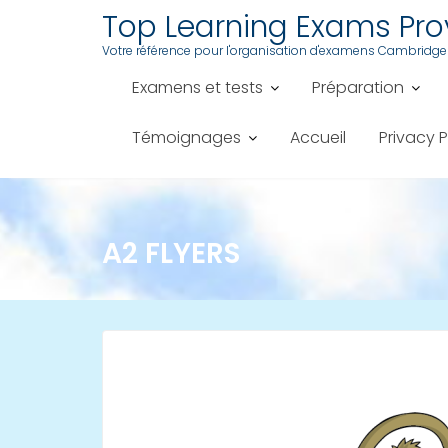
Skip
Top Learning Exams Pr
to
Votre référence pour l'organisation d'examens Cambridge
content
Examens et tests
Préparation
Témoignages
Accueil
Privacy P
A2 FLYERS