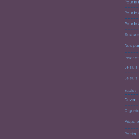
Pour le 
Pour le
Pour le
Suppor
Nos par
Inscrip
Je suis
Je suis 
Ecoles
Devenir
Organis
Prépar
Particul