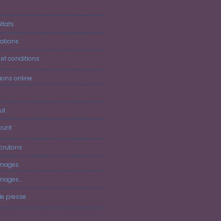
J
ltats
ations
et conditions
tions online
ut
ount
crutons
nages
nages…
de presse