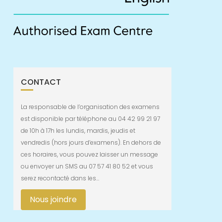
CONTACT
La responsable de l’organisation des examens
est disponible par téléphone au 04 42 99 21 97
de 10h à 17h les lundis, mardis, jeudis et
vendredis (hors jours d’examens). En dehors de
ces horaires, vous pouvez laisser un message
ou envoyer un SMS au 07 57 41 80 52 et vous
serez recontacté dans les…
Nous joindre