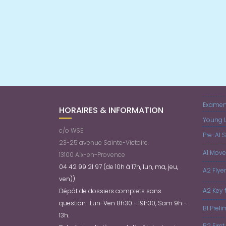
Examens
HORAIRES & INFORMATION
Young L
c/o WSE
Pre-A1 S
23-25 avenue Sainte-Victoire
A1 Move
13100 Aix-en-Provence
04 42 99 21 97 (de 10h à 17h, lun, ma, jeu,
A2 Flye
ven))
A2 Key 
Dépôt de dossiers complets sans
question : Lun-Ven 8h30 - 19h30, Sam 9h -
B1 Prel
13h.
B2 First