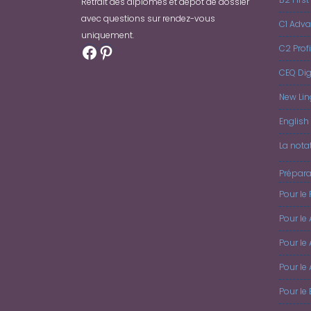
Retrait des diplômes et dépôt de dossier
avec questions sur rendez-vous
C1 Adv
uniquement.
Facebook
Pinterest
C2 Prof
CEQ Dig
New Lin
English 
La nota
Prépara
Pour le 
Pour le
Pour le 
Pour le
Pour le 