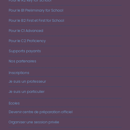
Pour le A2 Key for School
Pour le B1 Preliminary for School
Pour le B2 First et First for School
Pour le C1 Advanced
Pour le C2 Proficiency
Supports payants
Nos partenaires
Inscriptions
Je suis un professeur
Je suis un particulier
Ecoles
Devenir centre de préparation officiel
Organiser une session privée