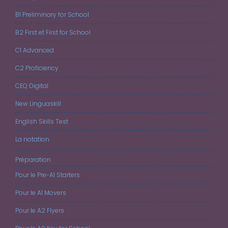
B1 Preliminary for School
B2 First et First for School
C1 Advanced
C2 Proficiency
CEQ Digital
New Linguaskill
English Skills Test
La notation
Préparation
Pour le Pre-A1 Starters
Pour le A1 Movers
Pour le A2 Flyers