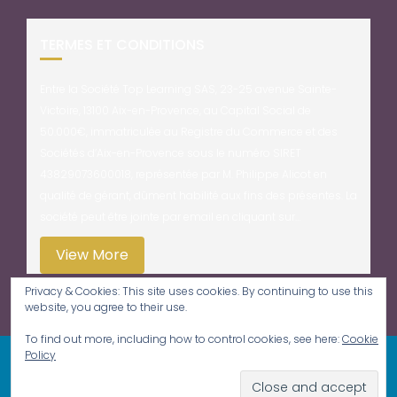
TERMES ET CONDITIONS
Entre la Société Top Learning SAS, 23-25 avenue Sainte-
Victoire, 13100 Aix-en-Provence, au Capital Social de
50.000€, immatriculée au Registre du Commerce et des
Sociétés d’Aix-en-Provence sous le numéro SIRET
43829073600018, représentée par M. Philippe Alicot en
qualité de gérant, dûment habilité aux fins des présentes. La
société peut être jointe par email en cliquant sur…
View More
Privacy & Cookies: This site uses cookies. By continuing to use this
website, you agree to their use.
To find out more, including how to control cookies, see here:
Cookie
Policy