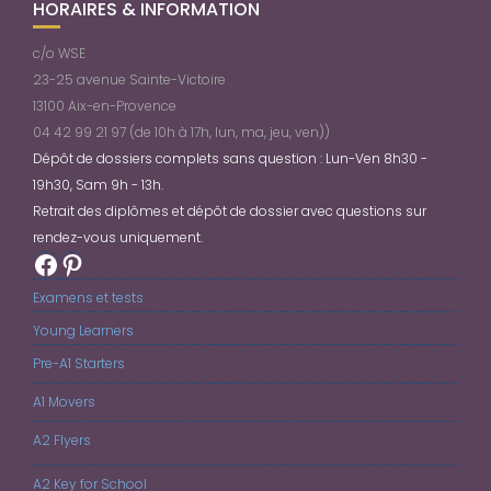
HORAIRES & INFORMATION
c/o WSE
23-25 avenue Sainte-Victoire
13100 Aix-en-Provence
04 42 99 21 97 (de 10h à 17h, lun, ma, jeu, ven))
Dépôt de dossiers complets sans question : Lun-Ven 8h30 -
19h30, Sam 9h - 13h.
Retrait des diplômes et dépôt de dossier avec questions sur
rendez-vous uniquement.
Facebook
Pinterest
Examens et tests
Young Learners
Pre-A1 Starters
A1 Movers
A2 Flyers
A2 Key for School