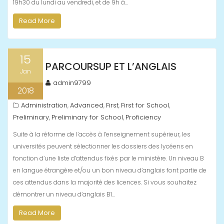
19h30 du lundi au vendredi, et de 9h à…
Read More
15
PARCOURSUP ET L’ANGLAIS
Jan
admin9799
2018
Administration
Advanced
First
First for School
,
,
,
,
Preliminary
Preliminary for School
Proficiency
,
,
Suite à la réforme de l’accès à l’enseignement supérieur, les
universités peuvent sélectionner les dossiers des lycéens en
fonction d’une liste d’attendus fixés par le ministère. Un niveau B
en langue étrangère et/ou un bon niveau d’anglais font partie de
ces attendus dans la majorité des licences. Si vous souhaitez
démontrer un niveau d’anglais B1…
Read More