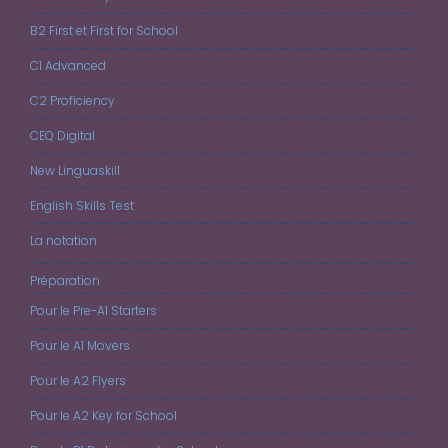
B2 First et First for School
C1 Advanced
C2 Proficiency
CEQ Digital
New Linguaskill
English Skills Test
La notation
Préparation
Pour le Pre-A1 Starters
Pour le A1 Movers
Pour le A2 Flyers
Pour le A2 Key for School