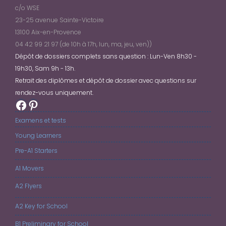
c/o WSE
23-25 avenue Sainte-Victoire
13100 Aix-en-Provence
04 42 99 21 97 (de 10h à 17h, lun, ma, jeu, ven))
Dépôt de dossiers complets sans question : Lun-Ven 8h30 -
19h30, Sam 9h - 13h.
Retrait des diplômes et dépôt de dossier avec questions sur
rendez-vous uniquement.
Facebook
Pinterest
Examens et tests
Young Learners
Pre-A1 Starters
A1 Movers
A2 Flyers
A2 Key for School
B1 Preliminary for School