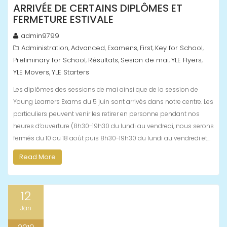
ARRIVÉE DE CERTAINS DIPLÔMES ET
FERMETURE ESTIVALE
admin9799
Administration
Advanced
Examens
First
Key for School
,
,
,
,
,
Preliminary for School
Résultats
Sesion de mai
YLE Flyers
,
,
,
,
YLE Movers
YLE Starters
,
Les diplômes des sessions de mai ainsi que de la session de
Young Learners Exams du 5 juin sont arrivés dans notre centre. Les
particuliers peuvent venir les retirer en personne pendant nos
heures d’ouverture (8h30-19h30 du lundi au vendredi, nous serons
fermés du 10 au 18 août puis 8h30-19h30 du lundi au vendredi et…
Read More
12
Jan