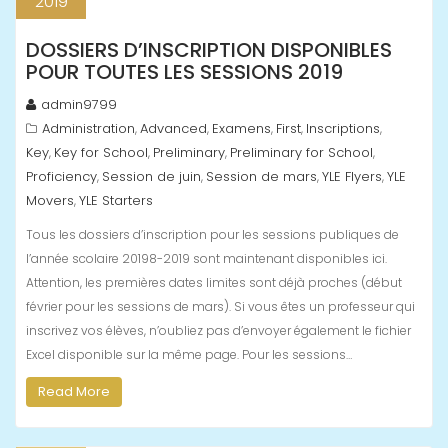
2019
DOSSIERS D’INSCRIPTION DISPONIBLES
POUR TOUTES LES SESSIONS 2019
admin9799
Administration
Advanced
Examens
First
Inscriptions
,
,
,
,
,
Key
Key for School
Preliminary
Preliminary for School
,
,
,
,
Proficiency
Session de juin
Session de mars
YLE Flyers
YLE
,
,
,
,
Movers
YLE Starters
,
Tous les dossiers d’inscription pour les sessions publiques de
l’année scolaire 20198-2019 sont maintenant disponibles ici.
Attention, les premières dates limites sont déjà proches (début
février pour les sessions de mars). Si vous êtes un professeur qui
inscrivez vos élèves, n’oubliez pas d’envoyer également le fichier
Excel disponible sur la même page. Pour les sessions…
Read More