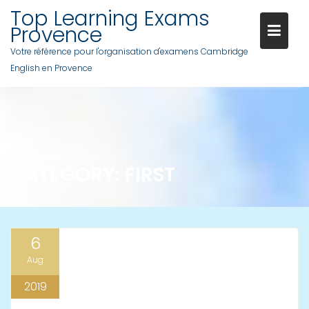
Skip
Top Learning Exams
to
Provence
content
Votre référence pour l'organisation d'examens Cambridge
English en Provence
CATEGORY:
FIRST
6
Aug
2019