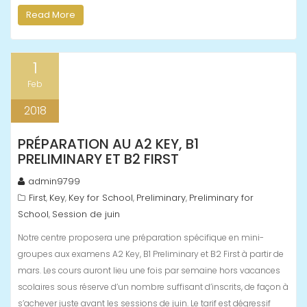
Read More
1
Feb
2018
PRÉPARATION AU A2 KEY, B1
PRELIMINARY ET B2 FIRST
admin9799
First
Key
Key for School
Preliminary
Preliminary for
,
,
,
,
School
Session de juin
,
Notre centre proposera une préparation spécifique en mini-
groupes aux examens A2 Key, B1 Preliminary et B2 First à partir de
mars. Les cours auront lieu une fois par semaine hors vacances
scolaires sous réserve d’un nombre suffisant d’inscrits, de façon à
s’achever juste avant les sessions de juin. Le tarif est dégressif