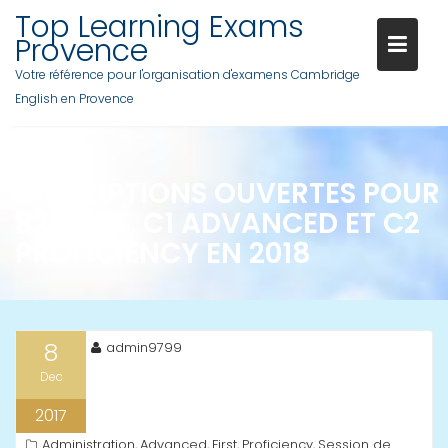
Skip
Top Learning Exams
to
Provence
content
Votre référence pour l'organisation d'examens Cambridge
English en Provence
INSCRIPTIONS OUVERTES POUR
B2 FIRST, C1 ADVANCED ET C2
PROFICIENCY EN 2018
8
admin9799
Dec
2017
Administration
Advanced
First
Proficiency
Session de
,
,
,
,