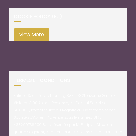
COOKIE POLICY (EU)
View More
TERMES ET CONDITIONS
Entre la Société Top Learning SAS, 23-25 avenue Sainte-
Victoire, 13100 Aix-en-Provence, au Capital Social de
50.000€, immatriculée au Registre du Commerce et des
Sociétés d’Aix-en-Provence sous le numéro SIRET
43829073600018, représentée par M. Philippe Alicot en
qualité de gérant, dûment habilité aux fins des présentes. La