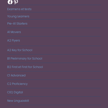
Facebook
Pinterest
Examens et tests
Young Learners
Pre-A1 Starters
A1 Movers
A2 Flyers
A2 Key for School
B1 Preliminary for School
B2 First et First for School
C1 Advanced
C2 Proficiency
CEQ Digital
New Linguaskill