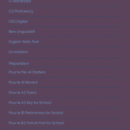
C1 Advanced
C2 Proficiency
CEQ Digital
New Linguaskill
English Skills Test
La notation
Préparation
Pour le Pre-A1 Starters
Pour le A1 Movers
Pour le A2 Flyers
Pour le A2 Key for School
Pour le B1 Preliminary for School
Pour le B2 First et First for School