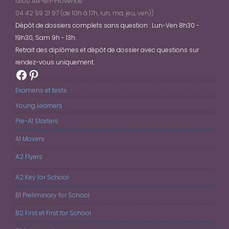
13100 Aix-en-Provence
04 42 99 21 97 (de 10h à 17h, lun, ma, jeu, ven))
Dépôt de dossiers complets sans question : Lun-Ven 8h30 -
19h30, Sam 9h - 13h.
Retrait des diplômes et dépôt de dossier avec questions sur
rendez-vous uniquement.
Facebook
Pinterest
Examens et tests
Young Learners
Pre-A1 Starters
A1 Movers
A2 Flyers
A2 Key for School
B1 Preliminary for School
B2 First et First for School