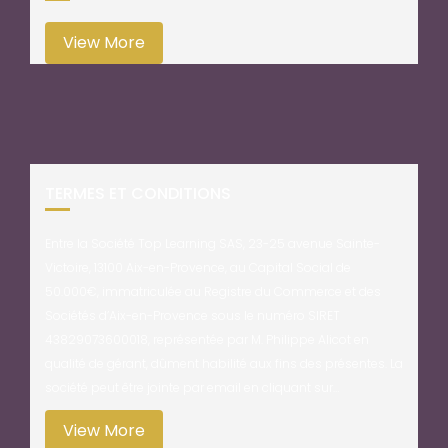
View More
TERMES ET CONDITIONS
Entre la Société Top Learning SAS, 23-25 avenue Sainte-
Victoire, 13100 Aix-en-Provence, au Capital Social de
50.000€, immatriculée au Registre du Commerce et des
Sociétés d’Aix-en-Provence sous le numéro SIRET
43829073600018, représentée par M. Philippe Alicot en
qualité de gérant, dûment habilité aux fins des présentes. La
société peut être jointe par email en cliquant sur…
View More