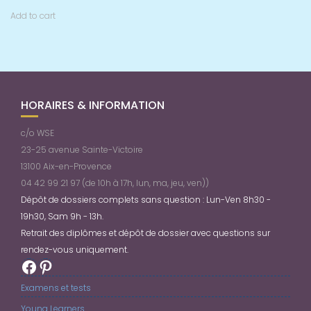
Add to cart
HORAIRES & INFORMATION
c/o WSE
23-25 avenue Sainte-Victoire
13100 Aix-en-Provence
04 42 99 21 97 (de 10h à 17h, lun, ma, jeu, ven))
Dépôt de dossiers complets sans question : Lun-Ven 8h30 -
19h30, Sam 9h - 13h.
Retrait des diplômes et dépôt de dossier avec questions sur
rendez-vous uniquement.
Facebook
Pinterest
Examens et tests
Young Learners