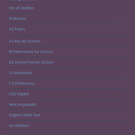
Pre-A1 Starters
A1 Movers
A2 Flyers
A2 Key for School
B1 Preliminary for School
B2 First et First for School
C1 Advanced
C2 Proficiency
CEQ Digital
New Linguaskill
English Skills Test
La notation