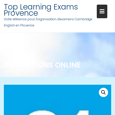
Skip
Top Learning Exams
to
Provence
content
Votre référence pour l'organisation d'examens Cambridge
English en Provence
INSCRIPTIONS ONLINE