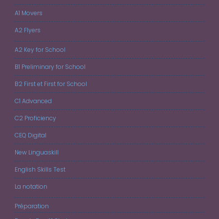
A1 Movers
A2 Flyers
A2 Key for School
B1 Preliminary for School
B2 First et First for School
C1 Advanced
C2 Proficiency
CEQ Digital
New Linguaskill
English Skills Test
La notation
Préparation