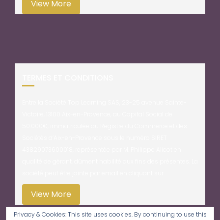
View More
TERMES ET CONDITIONS
Entre la Société Top Learning SAS, 23-25 avenue Sainte-
Victoire, 13100 Aix-en-Provence, au Capital Social de
50.000€, immatriculée au Registre du Commerce et des
Sociétés d’Aix-en-Provence sous le numéro SIRET
43829073600018, représentée par M. Philippe Alicot en
qualité de gérant, dûment habilité aux fins des présentes. La
société peut être jointe par email en cliquant sur…
View More
Privacy & Cookies: This site uses cookies. By continuing to use this