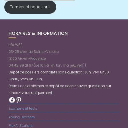
Termes et conditions
HORAIRES & INFORMATION
c/o WSE
23-25 avenue Sainte-Victoire
13100 Aix-en-Provence
04 42 99 21 97 (de 10h à 17h, lun, ma, jeu, ven))
Dépôt de dossiers complets sans question : Lun-Ven 8h30 -
19h30, Sam 9h - 13h.
Retrait des diplômes et dépôt de dossier avec questions sur
rendez-vous uniquement.
Facebook
Pinterest
Examens et tests
Young Learners
Pre-A1 Starters