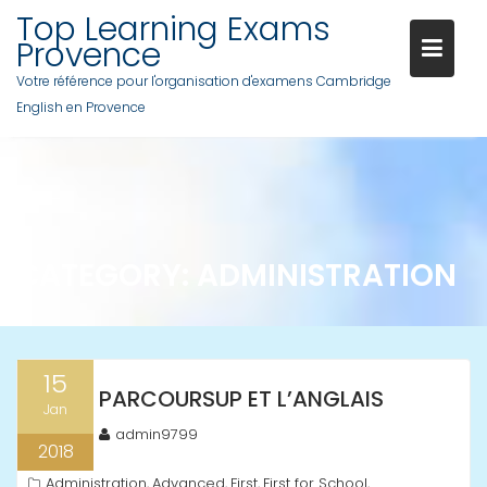
Skip
Top Learning Exams
to
Provence
content
Votre référence pour l'organisation d'examens Cambridge
English en Provence
CATEGORY:
ADMINISTRATION
15
PARCOURSUP ET L’ANGLAIS
Jan
admin9799
2018
Administration
Advanced
First
First for School
,
,
,
,