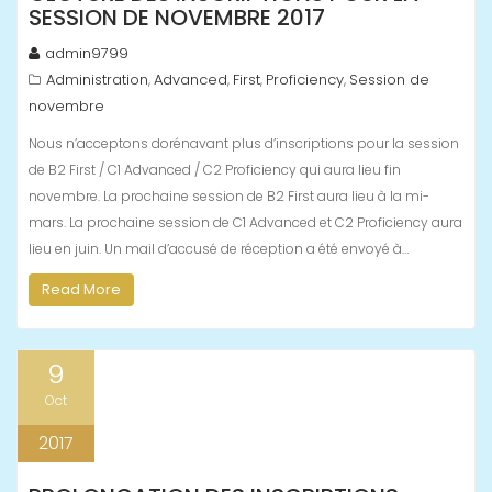
SESSION DE NOVEMBRE 2017
admin9799
Administration
Advanced
First
Proficiency
Session de
,
,
,
,
novembre
Nous n’acceptons dorénavant plus d’inscriptions pour la session
de B2 First / C1 Advanced / C2 Proficiency qui aura lieu fin
novembre. La prochaine session de B2 First aura lieu à la mi-
mars. La prochaine session de C1 Advanced et C2 Proficiency aura
lieu en juin. Un mail d’accusé de réception a été envoyé à…
Read More
9
Oct
2017